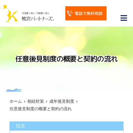
S
k
i
Tog
p
Nav
ホーム
t
o
鴨宮パートナーズが選ばれる理由
c
任意後見制度の概要と契約の流れ
o
相続手続き
n
相続対策
t
e
相続トピックス
n
ホーム
>
相続対策
>
成年後見制度
>
t
お客様の声・サポート事例
任意後見制度の概要と契約の流れ
よくあるご質問
目次