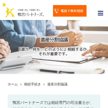
S
k
Tog
i
p
Nav
ホーム
t
o
鴨宮パートナーズが選ばれる理由
遺産分割協議
c
『誰が・何を・どのように』相続するか、
相続手続き
o
それが重要です。
n
相続対策
t
e
相続トピックス
n
t
ホーム
>
相続手続き
>
遺産分割協議
お客様の声・サポート事例
よくあるご質問
鴨宮パートナーズでは相続専門の司法書士が、