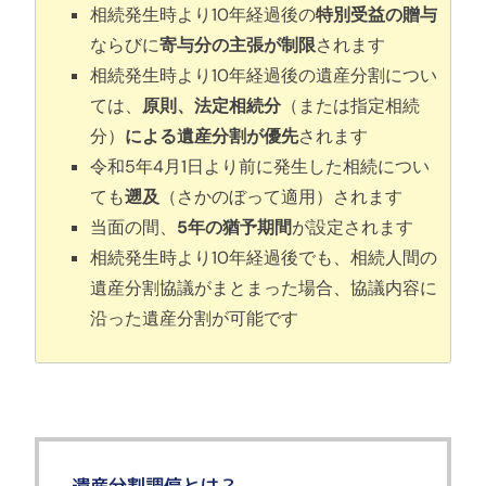
相続発生時より10年経過後の
特別受益の贈与
ならびに
寄与分の主張が制限
されます
相続発生時より10年経過後の遺産分割につい
ては、
原則、法定相続分
（または指定相続
分）
による遺産分割が優先
されます
令和5年4月1日より前に発生した相続につい
ても
遡及
（さかのぼって適用）されます
当面の間、
5年の猶予期間
が設定されます
相続発生時より10年経過後でも、相続人間の
遺産分割協議がまとまった場合、協議内容に
沿った遺産分割が可能です
遺産分割調停とは？