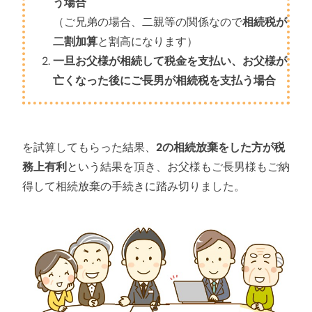
う場合
（ご兄弟の場合、二親等の関係なので
相続税が
二割加算
と割高になります）
一旦お父様が相続して税金を支払い、お父様が
亡くなった後にご長男が相続税を支払う場合
を試算してもらった結果、
2の相続放棄をした方が税
務上有利
という結果を頂き、お父様もご長男様もご納
得して相続放棄の手続きに踏み切りました。