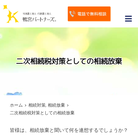
S
k
i
Tog
p
Nav
ホーム
t
o
鴨宮パートナーズが選ばれる理由
c
二次相続税対策としての相続放棄
o
相続手続き
n
相続対策
t
e
相続トピックス
n
ホーム
>
相続対策
,
相続放棄
>
t
お客様の声・サポート事例
二次相続税対策としての相続放棄
よくあるご質問
皆様は、相続放棄と聞いて何を連想するでしょうか？