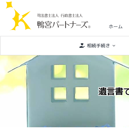
S
k
i
ホーム
p
t
o
相続手続き
c
o
n
t
e
遺言書
n
t