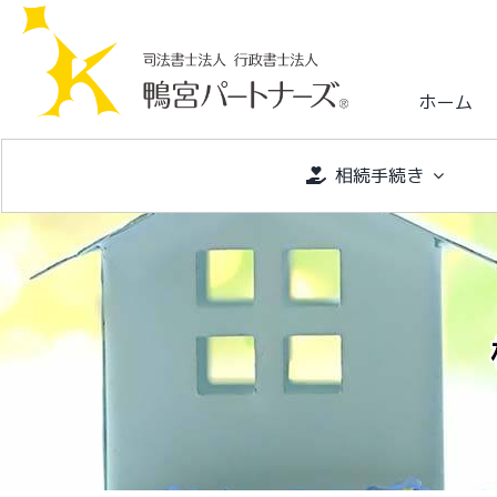
S
k
i
ホーム
p
t
o
相続手続き
c
o
n
t
e
n
t