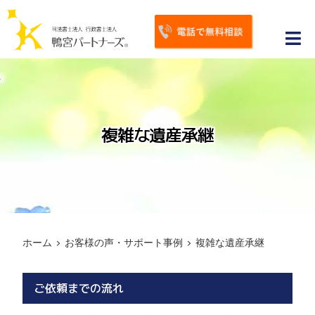
S
k
Tog
i
p
Nav
ホーム
t
o
鴨宮パートナーズが選ばれる理由
c
複雑な遺産承継
相続手続き
o
n
相続対策
t
e
相続トピックス
n
ホーム
>
お客様の声・サポート事例
>
複雑な遺産承継
t
お客様の声・サポート事例
よくあるご質問
ご依頼までの流れ