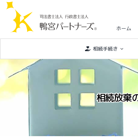
S
k
i
ホーム
p
t
o
相続手続き
c
o
n
t
e
相続放棄
n
t